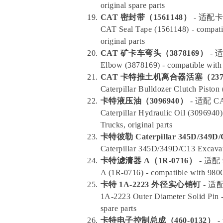
original spare parts
CAT 密封带（1561148）
- 适配
CAT Seal Tape (1561148) - compatib
original parts
CAT 矿卡车弯头（3878169）
- 
Elbow (3878169) - compatible with 
CAT 卡特推土机离合器活塞（237
Caterpillar Bulldozer Clutch Piston
卡特液压油（3096940）
- 适配 
Caterpillar Hydraulic Oil (3096940
Trucks, original parts
卡特彼勒 Caterpillar 345D/34
Caterpillar 345D/349D/C13 Excava
卡特滤清器 A（1R-0716）
- 适配 
A (1R-0716) - compatible with 980G
卡特 1A-2223 外径实心销钉
- 适配
1A-2223 Outer Diameter Solid Pin 
spare parts
卡特电子控制总成（460-0132）
-