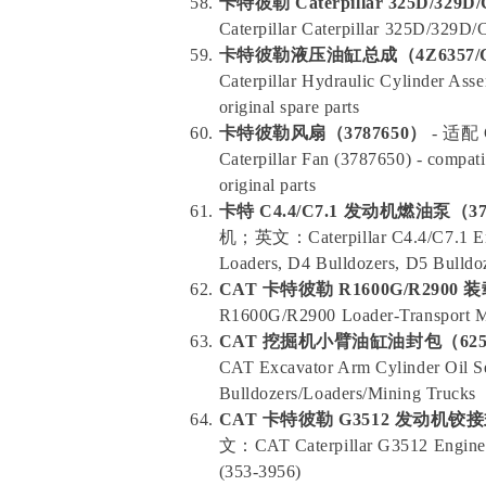
卡特彼勒 Caterpillar 325D/3
Caterpillar Caterpillar 325D/329D
卡特彼勒液压油缸总成（4Z6357/CA
Caterpillar Hydraulic Cylinder As
original spare parts
卡特彼勒风扇（3787650）
- 适配
Caterpillar Fan (3787650) - compat
original parts
卡特 C4.4/C7.1 发动机燃油泵（37
机；英文：Caterpillar C4.4/C7.1 Engi
Loaders, D4 Bulldozers, D5 Bulldo
CAT 卡特彼勒 R1600G/R2900
R1600G/R2900 Loader-Transport M
CAT 挖掘机小臂油缸油封包（625
CAT Excavator Arm Cylinder Oil Sea
Bulldozers/Loaders/Mining Trucks
CAT 卡特彼勒 G3512 发动机铰接式
文：CAT Caterpillar G3512 Engine A
(353-3956)