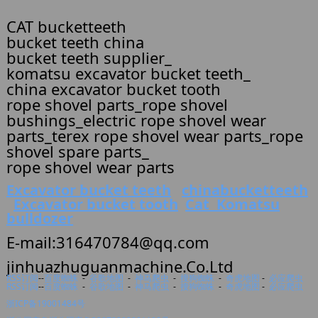
CAT bucketteeth
bucket teeth china
bucket teeth supplier_
komatsu excavator bucket teeth_
china excavator bucket tooth
rope shovel parts_rope shovel
bushings_electric rope shovel wear
parts_terex rope shovel wear parts_rope
shovel spare parts_
rope shovel wear parts
Excavator bucket teeth
chinabucketteeth
Excavator bucket tooth
Cat Komatsu
bulldozer
E-mail:316470784@qq.com
jinhuazhuguanmachine.Co.Ltd
RSS订阅
--
百度蜘蛛
-
谷歌地图
-
神马爬虫
-
搜狗蜘蛛
-
奇
虎地图
-
必应爬虫
RSS订阅
--
百度蜘蛛
-
谷歌地图
-
神马爬虫
-
搜狗蜘蛛
-
奇虎地图
-
必应爬虫
浙ICP备19001484号