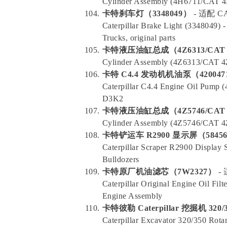
Cylinder Assembly (4H6711/CAT 4H-
卡特刹车灯（3348049）
- 适配 
Caterpillar Brake Light (3348049) 
Trucks, original parts
卡特液压油缸总成（4Z6313/CAT 4
Cylinder Assembly (4Z6313/CAT 4Z-
卡特 C4.4 发动机机油泵（420047
Caterpillar C4.4 Engine Oil Pump (
D3K2
卡特液压油缸总成（4Z5746/CAT 4
Cylinder Assembly (4Z5746/CAT 4Z-
卡特铲运车 R2900 显示屏（58456
Caterpillar Scraper R2900 Display 
Bulldozers
卡特原厂机油滤芯（7W2327）
-
Caterpillar Original Engine Oil Fi
Engine Assembly
卡特彼勒 Caterpillar 挖掘机 32
Caterpillar Excavator 320/350 Rota