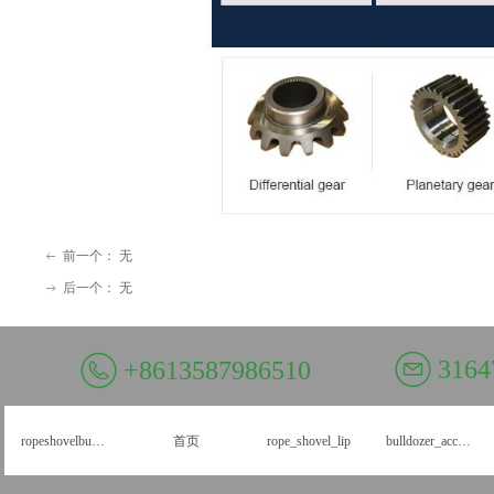
前一个：
无
ꂃ
后一个：
无
ꁹ
3164
+8613587986510
ropeshovelbuckets
首页
rope_shovel_lip
bulldozer_accessories