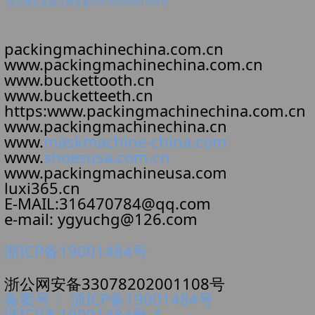
浙公网安备浙公网安备33078202001108号
packingmachinechina.com.cn
www.packingmachinechina.com.cn
www.buckettooth.cn
www.bucketteeth.cn
https:www.packingmachinechina.com.cn
www.packingmachinechina.cn
www.
maskmachine-china.com
www.
shoesusa.com.cn
www.packingmachineusa.com
luxi365.cn
E-MAIL:316470784@qq.com
e-mail: ygyuchg@126.com
浙ICP备19001484号
浙公网安备33078202001108号
备案号： 浙ICP备19001484号
浙ICP备19001484号-4