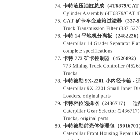
卡特液压油缸总成（4T6879/CAT 4
Cylinder Assembly (4T6879/CAT 4T-
CAT 矿卡车变速箱过滤器（337-5
Truck Transmission Filter (337-5270
卡特 14 平地机分离板（2482226
Caterpillar 14 Grader Separator Pla
complete specifications
卡特 773 矿卡控制器（4526892）
773 Mining Truck Controller (4526
Trucks
卡特彼勒 9X-2201 小内径卡箍
- 
Caterpillar 9X-2201 Small Inner D
Loaders, original parts
卡特档位选择器（2436717）
- 适
Caterpillar Gear Selector (2436717
Trucks, original parts
卡特彼勒前壳体修理包（5016701
Caterpillar Front Housing Repair K