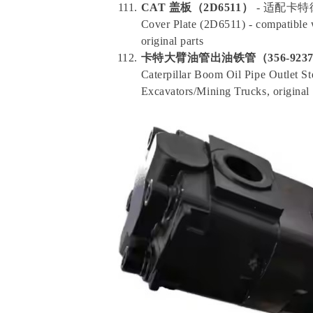
CAT 盖板（2D6511）
- 适配卡特
Cover Plate (2D6511) - compatible 
original parts
卡特大臂油管出油铁管（356-923
Caterpillar Boom Oil Pipe Outlet S
Excavators/Mining Trucks, original 