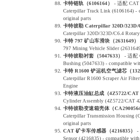
卡特链轨（6106164）
- 适配 C
Caterpillar Track Link (6106164) -
original parts
卡特彼勒 Caterpillar 320D/32
Caterpillar 320D/323D/C6.4 Rotary 
卡特 797 矿山车滑块（2631649）
797 Mining Vehicle Slider (2631649
卡特彼勒衬套（5047633）
- 适配
Bushing (5047633) - compatible wit
卡特 R1600 铲运机空气滤芯（132
Caterpillar R1600 Scraper Air Filt
Engine
卡特液压油缸总成（4Z5722/CAT 4
Cylinder Assembly (4Z5722/CAT 4Z-
卡特彼勒变速箱壳体（CA290056
Caterpillar Transmission Housing 
original parts
CAT 矿卡车传感器（4216835）
-
Sensor (4216835) - compatible with