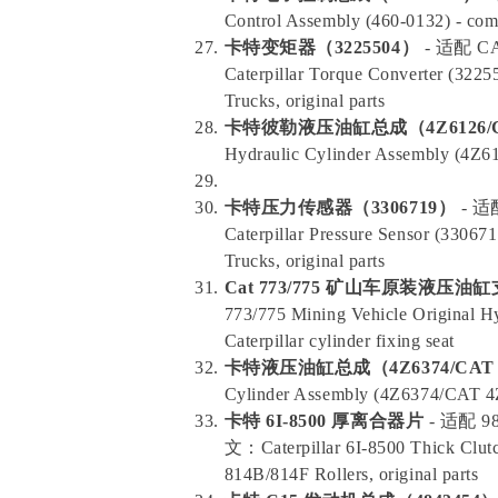
Control Assembly (460-0132) - com
卡特变矩器（3225504）
- 适配 
Caterpillar Torque Converter (322
Trucks, original parts
卡特彼勒液压油缸总成（4Z6126/CA
Hydraulic Cylinder Assembly (4Z61
卡特压力传感器（3306719）
- 适
Caterpillar Pressure Sensor (33067
Trucks, original parts
Cat 773/775 矿山车原装液压油缸
773/775 Mining Vehicle Original Hy
Caterpillar cylinder fixing seat
卡特液压油缸总成（4Z6374/CAT 4
Cylinder Assembly (4Z6374/CAT 4Z-
卡特 6I-8500 厚离合器片
- 适配 
文：Caterpillar 6I-8500 Thick Clutc
814B/814F Rollers, original parts